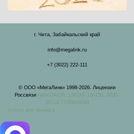
г. Чита, Забайкальский край
info@megalink.ru
+7 (3022) 222-111
© ООО «МегаЛинк» 1998-2026. Лицензии
Россвязи
№№134128, 134129, 134130, Л030-
00114-77/00666540
Услуги для бизнеса