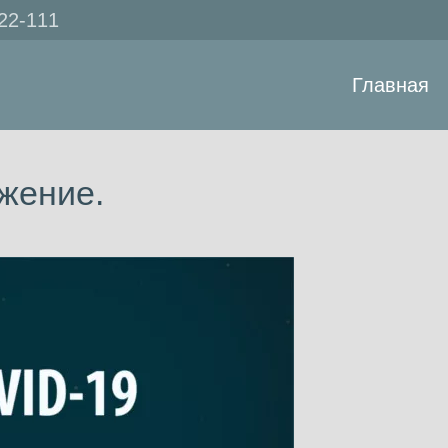
222-111
Главная
жение.