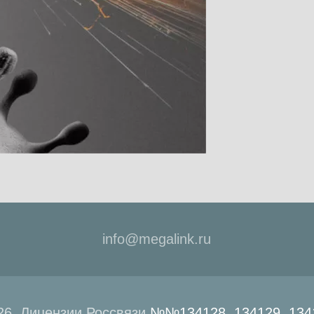
info@megalink.ru
6. Лицензии Россвязи
№№134128, 134129, 1341