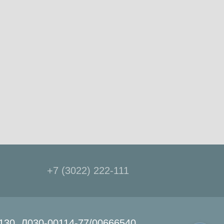
+7 (3022) 222-111
30, Л030-00114-77/00666540